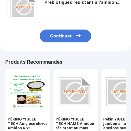
Prébiotiques résistant à l'amidon
Amylose élevée SDS faible IG
Continuer
Produits Recommandés
PÉKING YIGLEE
PÉKING YIGLEE
Pékin YIGLEE
TECH Amylose élevée
TECH HAMS Amidon
jambon à haut
Amidon RS2
résistant au maïs
amylose maïs 