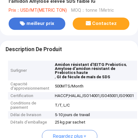
l'amidon Amylose élevée SDS faible IG
Prix：USD/MT(METRIC TON)
MOQ：tonne 1Metric
meilleur prix
Contactez
Description De Produit
,
Amidon résistant d'IEITG Prebiotics
Amylose d'amidon résistant de
Surligner
Prebiotics haute
,
GI de fécule de maïs de SDS
Capacité
500MTS/Month
d'approvisionnement
Certification
HACCP,HALAL,ISO14001,ISO45001,ISO9001
Conditions de
T/T, L/C
paiement
Délai de livraison
5-10 jours de travail
Détails d'emballage
25 kg par sachet
Regardez plus