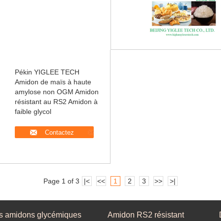
Pékin YIGLEE TECH
Amidon de maïs à haute
amylose non OGM Amidon
résistant au RS2 Amidon à
faible glycol
Contactez
Page 1 of 3
|<
<<
1
2
3
>>
>|
s amidons glycémiques
Amidon RS2 résistant