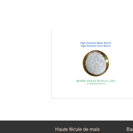
Haute fécule de maïs
Ba