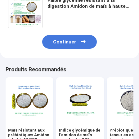
Faible glycémie résistant à la
digestion Amidon de maïs à haute
amylose BEIJING YIGLEE TECH
Amidon de maïs à haute amylose
H70
Continuer
Produits Recommandés
Maïs résistant aux
Indice glycémique de
Prébiotiques 
prébiotiques Amidon
l'amidon de maïs
teneur en amy