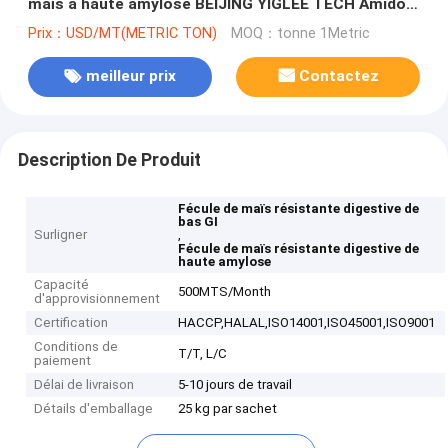
maïs à haute amylose BEIJING YIGLEE TECH Amidon
de maïs à haute amylose H70
Prix：USD/MT(METRIC TON)
MOQ：tonne 1Metric
meilleur prix
Contactez
Description De Produit
Fécule de maïs résistante digestive de
bas GI
Surligner
,
Fécule de maïs résistante digestive de
haute amylose
Capacité
500MTS/Month
d'approvisionnement
Certification
HACCP,HALAL,ISO14001,ISO45001,ISO9001
Conditions de
T/T, L/C
paiement
Délai de livraison
5-10 jours de travail
Détails d'emballage
25 kg par sachet